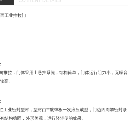
容
CONTENT DETAILS
陕西工业推拉门
：
向推拉，门体采用上悬挂系统，结构简单，门体运行阻力小，无噪音
较高。
：
工业密封型材，型材由**镀锌板一次滚压成型，门边四周加密封条
有结构稳固，外形美观，运行轻轻便的效果。