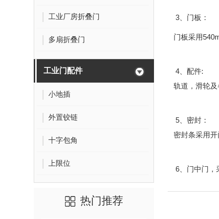
工业厂房折叠门
3、门板：
门板采用540
多扇折叠门
工业门配件
4、配件:
轨道，滑轮及
小地插
外置铰链
5、密封：
密封条采用开
十字包角
上限位
6、门中门，
热门推荐